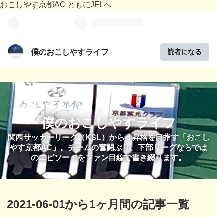
おこしやす京都AC ともにJFLへ
僕のおこしやすライフ
読者になる
僕のおこしやすライフ
関西サッカーリーグ（KSL）からＪ昇格を目指す「おこし
やす京都AC」。チームの奮闘ぶり、下部リーグならでは
のエピソードをファン目線で書き綴ります。
2021-06-01から1ヶ月間の記事一覧