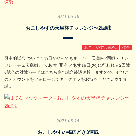
2021
-
06
-
16
おこしやすの天皇杯チャレンジ〜2回戦
おこしやす京都AC
試合
歴史的試合 ついにこの日がやってきました。 天皇杯2回戦・サン
フレッチェ広島戦。 ＼あ す 開 催／あす16日(水)に行われる2回戦
6試合の対戦カードはこちら☝️全試合経過速報しますので、ぜひこ
のアカウントをフォローしてキックオフをお待ちください⚽️⏬各
試…
2021
-
06
-
14
おこしやすの梅雨どき3連戦