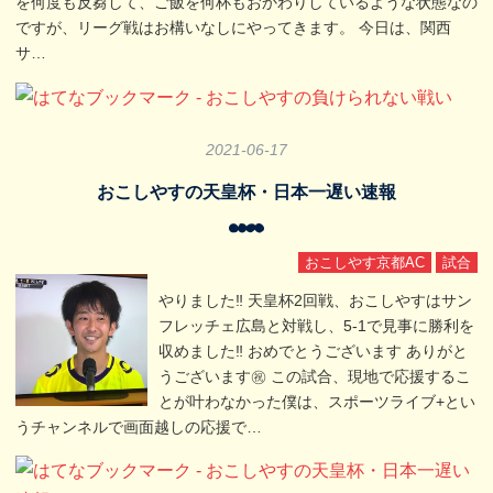
を何度も反芻して、ご飯を何杯もおかわりしているような状態なの
ですが、リーグ戦はお構いなしにやってきます。 今日は、関西
サ…
2021
-
06
-
17
おこしやすの天皇杯・日本一遅い速報
おこしやす京都AC
試合
やりました‼️ 天皇杯2回戦、おこしやすはサン
フレッチェ広島と対戦し、5-1で見事に勝利を
収めました‼️ おめでとうございます ありがと
うございます㊗️ この試合、現地で応援するこ
とが叶わなかった僕は、スポーツライブ+とい
うチャンネルで画面越しの応援で…