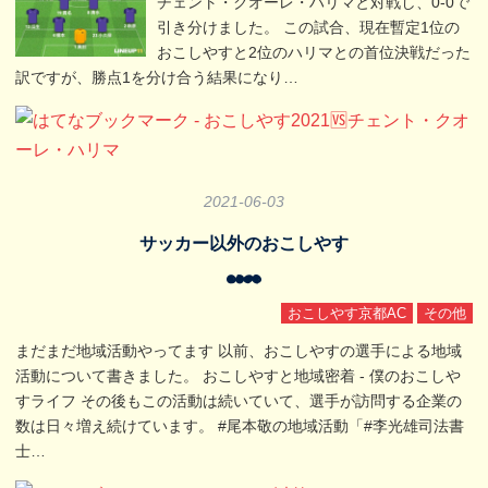
チェント・クオーレ・ハリマと対戦し、0-0で
引き分けました。 この試合、現在暫定1位の
おこしやすと2位のハリマとの首位決戦だった
訳ですが、勝点1を分け合う結果になり…
2021
-
06
-
03
サッカー以外のおこしやす
おこしやす京都AC
その他
まだまだ地域活動やってます 以前、おこしやすの選手による地域
活動について書きました。 おこしやすと地域密着 - 僕のおこしや
すライフ その後もこの活動は続いていて、選手が訪問する企業の
数は日々増え続けています。 #尾本敬の地域活動「#李光雄司法書
士…